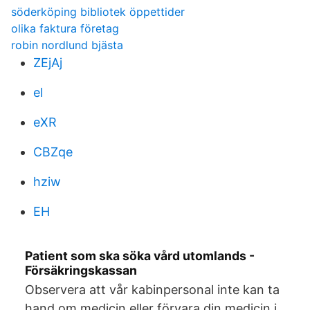
söderköping bibliotek öppettider
olika faktura företag
robin nordlund bjästa
ZEjAj
el
eXR
CBZqe
hziw
EH
Patient som ska söka vård utomlands -
Försäkringskassan
Observera att vår kabinpersonal inte kan ta
hand om medicin eller förvara din medicin i